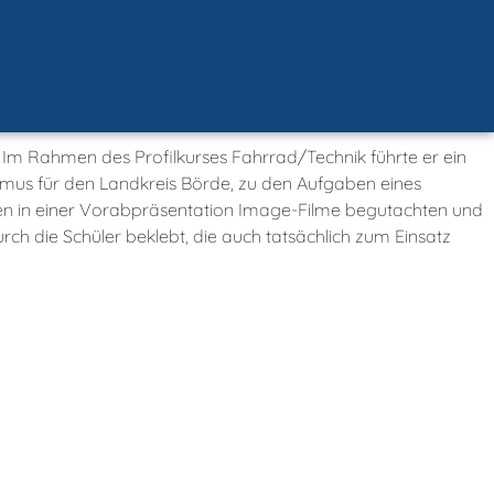
Im Rahmen des Profilkurses Fahrrad/Technik führte er ein
smus für den Landkreis Börde, zu den Aufgaben eines
n in einer Vorabpräsentation Image-Filme begutachten und
ch die Schüler beklebt, die auch tatsächlich zum Einsatz