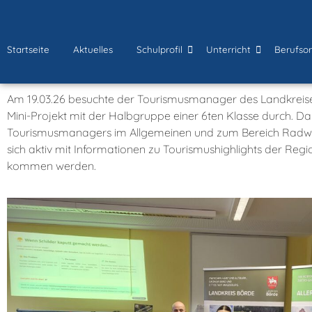
Startseite
Aktuelles
Schulprofil
Unterricht
Berufsor
Am 19.03.26 besuchte der Tourismusmanager des Landkreises
Mini-Projekt mit der Halbgruppe einer 6ten Klasse durch. D
Tourismusmanagers im Allgemeinen und zum Bereich Radweg
sich aktiv mit Informationen zu Tourismushighlights der Reg
kommen werden.