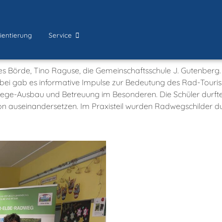
ientierung
Service
 Börde, Tino Raguse, die Gemeinschaftsschule J. Gutenberg. 
abei gab es informative Impulse zur Bedeutung des Rad-Touri
e-Ausbau und Betreuung im Besonderen. Die Schüler durfte
ion auseinandersetzen. Im Praxisteil wurden Radwegschilder dur