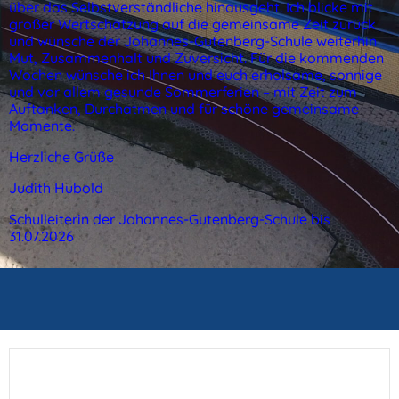
über das Selbstverständliche hinausgeht. Ich blicke mit
großer Wertschätzung auf die gemeinsame Zeit zurück
und wünsche der Johannes-Gutenberg-Schule weiterhin
Mut, Zusammenhalt und Zuversicht. Für die kommenden
Wochen wünsche ich Ihnen und euch erholsame, sonnige
und vor allem gesunde Sommerferien – mit Zeit zum
Auftanken, Durchatmen und für schöne gemeinsame
Momente.
Herzliche Grüße
Judith Hubold
Schulleiterin der Johannes-Gutenberg-Schule bis
31.07.2026