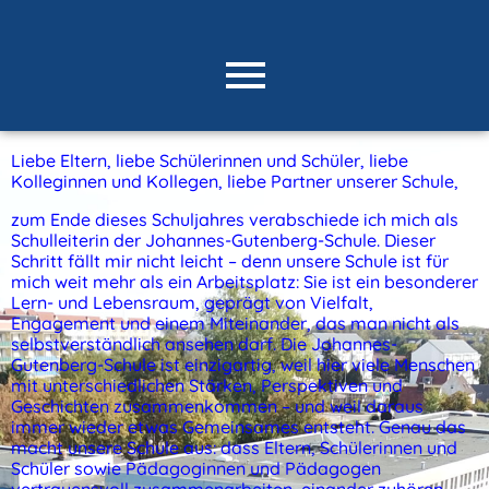
Liebe Eltern, liebe Schülerinnen und Schüler, liebe
Kolleginnen und Kollegen, liebe Partner unserer Schule,
zum Ende dieses Schuljahres verabschiede ich mich al
s
Schulleiterin der Johannes-Gutenberg-Schule. Dieser
Schritt fällt mir nicht leicht – denn unsere Schule ist für
mich weit mehr als ein Arbeitsplatz: Sie ist ein besonderer
Lern- und Lebensraum, geprägt von Vielfalt,
Engagement und einem Miteinander, das man nicht als
selbstverständlich ansehen darf. Die Johannes-
Gutenberg-Schule ist einzigartig, weil hier viele Menschen
mit unterschiedlichen Stärken, Perspektiven und
Geschichten zusammenkommen – und weil daraus
immer wieder etwas Gemeinsames entsteht. Genau das
macht unsere Schule aus: dass Eltern, Schülerinnen und
Schüler sowie Pädagoginnen und Pädagogen