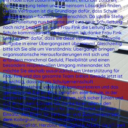
vertrauensvoll zusammenarbeiten, einander zuhören,
Verantwortung teilen und gemeinsam Lösungen finden.
Dieses Vertrauen ist die Grundlage dafür, dass Schule
gelingen kann – fachlich wie menschlich. Da ich die Stelle
der Schulleitung nun freigebe und eine neue Schulleitung
noch nicht bestellt ist, wird Frau Fink die Leitung der
Schule kommissarisch übernehmen. Ich danke Frau Fink
sehr herzlich dafür, dass sie diese verantwortungsvolle
Aufgabe in einer Übergangszeit übernimmt. Gleichzeitig
bitte ich Sie alle um Verständnis: Übergänge bringen
organisatorische Herausforderungen mit sich und
erfordern manchmal Geduld, Flexibilität und einen
besonders respektvollen Umgang miteinander. Ich
möchte Sie deshalb ausdrücklich um Unterstützung für
Frau Fink und das gesamte Team bitten. Gerade jetzt ist
es wichtig, dass wir als Schulgemeinschaft
zusammenstehen, verlässlich kommunizieren und das
gemeinsame Ziel im Blick behalten: eine Schule, in der
Kinder und Jugendliche gut lernen, sich sicher fühlen und
sich entwickeln können. Ich danke Ihnen allen – den
Schülerinnen und Schülern für ihre Offenheit und ihren
Einsatz, den Eltern für Vertrauen und Zusammenarbeit,
dem
Kollegium und allen Mitarbeitenden für
Professionalität, Herzblut und tägliche Arbeit, die oft weit