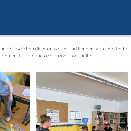
en und Schwächen die man wissen und kennen sollte. Am Ende
könnten. Es gab auch ein großes Lob für Ihr