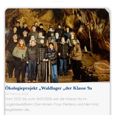
-------
Ökologieprojekt „Waldlager „der Klasse 9a
28. Februar 2026
Vom 12.01. bis zum 16.01.2026 war die Klasse 9a im
Jugendwaldheim Drei Annen. Frau Mertens und Herr Kist
begleiteten die…